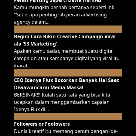
Peran Penting Seperti Dewa Hermes
Kamu mungkin pernah bertanya seperti ini:
"Seberapa penting sih peran advertising
agency dalam...
Aug
05
Begini Cara Bikin Creative Campaign Viral
ala ‘S3 Marketing’
Apakah kamu sadar, membuat suatu digital
campaign atau kampanye digital yang viral itu
ibarat...
Jul
23
CEO Idenya Flux Bocorkan Banyak Hal Saat
Diwawancarai Media Massa!
BERSINAR!!! Itulah satu kata yang bisa kita
ucapkan dalam menggambarkan capaian
Idenya Flux di...
Jul
21
Followers or Foolowers
Dunia kreatif itu memang penuh dengan ide-